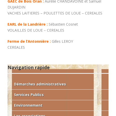
GAEC de Bois Oran :
Aurélie CHANDAVOINE et Samuel
DUJARDIN
VACHES LAITIERES – POULETTES DE LOUE – CEREALES
EARL de la Landrière :
Sébastien Cosnet
VOLAILLES DE LOUE – CEREALES
Ferme de l’Antonnière :
Gilles LEROY
CEREALES
Navigation rapide
Démarches administratives
Services Publics
Environnement
Les associations